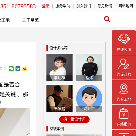
0851-86793583
登录
服务帮助
加入我们
意见反馈
网站地图
近工地
关于星艺
设计师推荐
在线客服
到：
约设计师
李幼群
程炜
配是否合
是关键 。那
约看工地
！
王敬超
沈叶平
换一批设计师
在线报价
家装案例