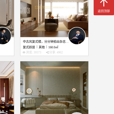
返回顶部
中古风复式楼，分分钟拍出杂志大片！
|
|
复式跃层
其他
160.0㎡
浏览: 39373
分享: 4902