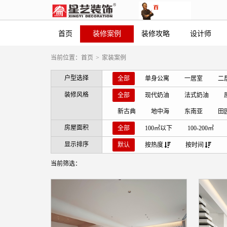
首页
装修案例
装修攻略
设计师
当前位置：
首页
>
家装案例
户型选择
全部
单身公寓
一居室
二
装修风格
全部
现代奶油
法式奶油
新古典
地中海
东南亚
田
房屋面积
全部
100㎡以下
100-200㎡
显示排序
默认
按热度
按时间
当前筛选：