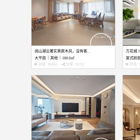
阅山湖云著实景原木风，没有客厅的家真的特别爽！！
|
|
大平层
其他
160.0㎡
复式跃
浏览: 39494
分享: 18762
浏览: 8