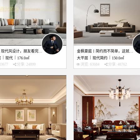
万花城丨现代风设计，朋友看完直呼：我要照着你家装！
金枫豪庭丨简约而不简单，这就是现代风设计的魅力！
|
|
|
|
层
现代
176.0㎡
大平层
现代简约
150.0㎡
3677
分享: 24899
浏览: 63684
分享: 48762