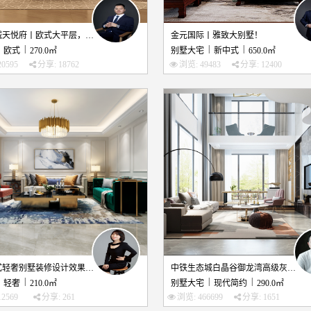
西南上城天悦府丨欧式大平层，让你享受精致生活！
金元国际丨雅致大别墅！
|
|
|
欧式
270.0㎡
别墅大宅
新中式
650.0㎡
0595
分享: 18762
浏览: 49483
分享: 12400
贵阳美式轻奢别墅装修设计效果图！
中铁生态城白晶谷御龙湾高级灰装修设计
|
|
|
轻奢
210.0㎡
别墅大宅
现代简约
290.0㎡
2569
分享: 261
浏览: 466699
分享: 1651