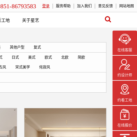
0851-86793583
登录
服务帮助
加入我们
意见反馈
网站地图
近工地
关于星艺
装
其他户型
复式
在线客服
式
日式
美式
欧式
北欧
简欧
古风
宋式美学
侘寂风
约设计师
约看工地
在线报价