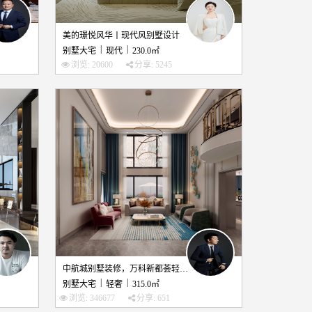
美的璟悦风华丨现代风别墅设计
|
|
别墅大宅
现代
230.0㎡
浏览: 20600
分享: 5245
中航城别墅装修，万科新都荟轻奢风别墅设计
|
|
别墅大宅
轻奢
315.0㎡
浏览: 346677
分享: 651