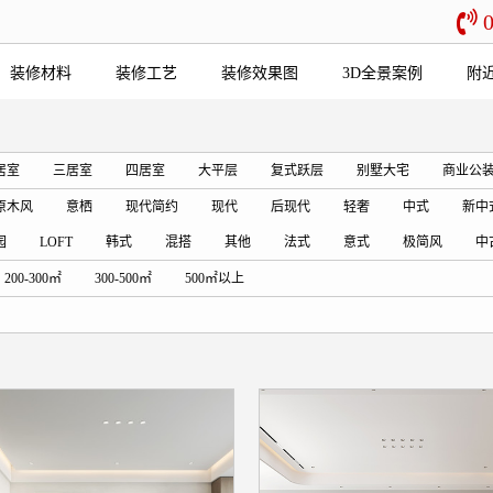
装修材料
装修工艺
装修效果图
3D全景案例
附
居室
三居室
四居室
大平层
复式跃层
别墅大宅
商业公
原木风
意栖
现代简约
现代
后现代
轻奢
中式
新中
园
LOFT
韩式
混搭
其他
法式
意式
极简风
中
200-300㎡
300-500㎡
500㎡以上