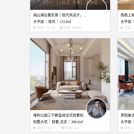
阅山湖云著实景丨现代风设计，装出效果你敢信？！
|
|
|
大平层
现代
133.0㎡
大平层
浏览: 33678
分享: 14899
浏览: 2
保利公园三千郡玺阅法式轻奢别墅装修设计
|
|
|
别墅大宅
轻奢,法式
300.0㎡
大平层
浏览: 25627
分享: 453
浏览: 1