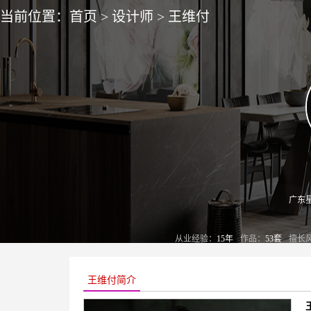
当前位置：
首页
>
设计师
>
王维付
广东
从业经验：
15年
作品：
53套
擅长
王维付简介