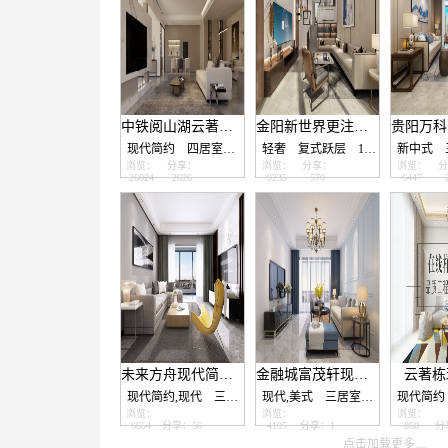
中铁阅山湖云著栋平户型现代简约设计
金阳新世界更注重品质和设计感的现代轻奢风！
现代简约
四居室
160.0㎡
轻奢
复式跃层
126.0㎡
新中式
浏览：
分享：
浏览：
分享：
浏览：
分
26024
2626
9235
570
6447
未来方舟现代简约装修设计
金融城富茂轩现代美式风格装修设计！
云著栋
现代简约,现代
三居室
115.0㎡
现代,美式
三居室
110.0㎡
现代简约
浏览：
浏览：
浏览：
6654
分享：56
4195
分享：1
860
分
点击加载更多....