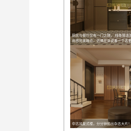
厨房与餐厅仅有一门之隔， 线条简洁
尚感完美融合，仿佛在诉说着一个古
中古风复式楼，分分钟拍出杂志大片