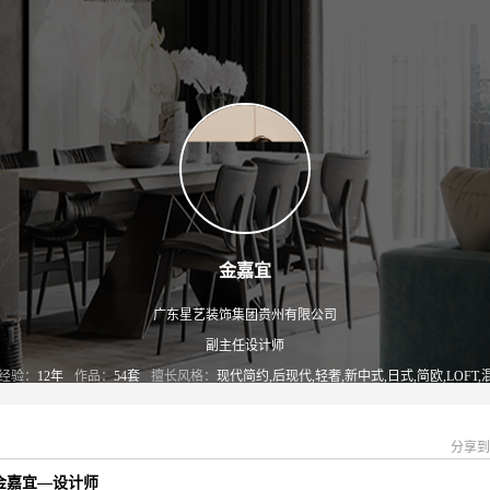
金嘉宜
广东星艺装饰集团贵州有限公司
副主任设计师
经验：
12年
作品：
54套
擅长风格：
现代简约,后现代,轻奢,新中式,日式,简欧,LOFT,
分享到
金嘉宜—设计师