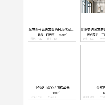
观府壹号高级灰简约风现代家居的心灵艺术品！
现代
四居室
145.0㎡
现代简约
三
浏览：7112
分享：156
浏览：4957
分享
中铁阅山湖C组团栋单元
金熙
130.0㎡
1
浏览：443
分享：0
浏览：399
分享