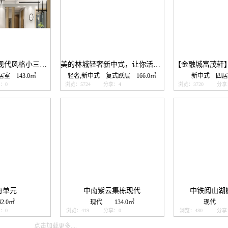
贵阳美的国宾府现代风格小三房设计效果图！
美的林城轻奢新中式，让你活出精致与品位！
居室
143.0㎡
轻奢,新中式
复式跃层
166.0㎡
新中式
四居
：0
浏览：5724
分享：4
浏览：3720
分享
府单元
中南紫云集栋现代
中铁阅山湖
42.0㎡
现代
134.0㎡
现代
：0
浏览：419
分享：0
浏览：480
分享
点击加载更多....