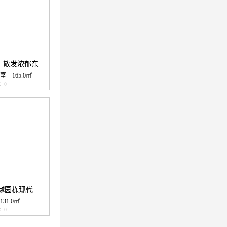
【金融城富茂轩】散发浓郁东方美学的新中式！
室
165.0㎡
：0
樾园栋现代
131.0㎡
：0