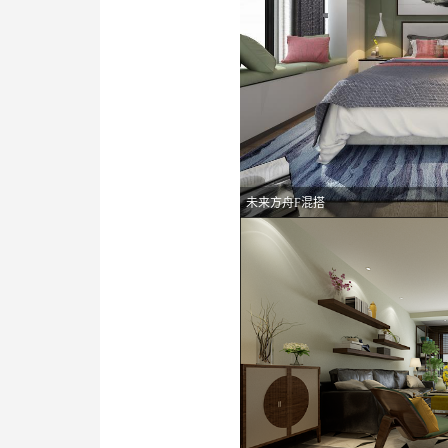
未来方舟F混搭