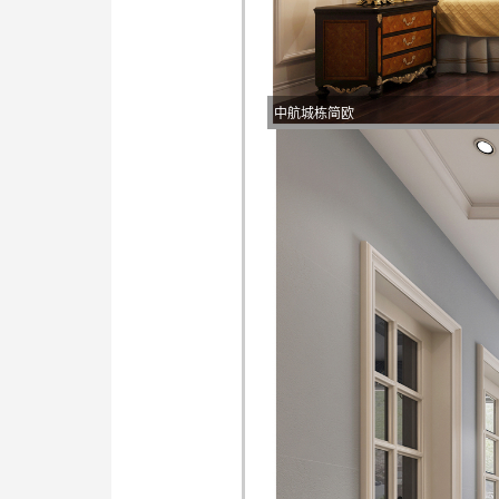
中航城栋简欧