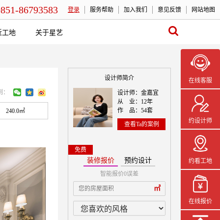
0851-86793583
登录
服务帮助
加入我们
意见反馈
网站地图
近工地
关于星艺
设计师简介
在线客服
到：
设计师：金嘉宜
从 业：12年
作 品：54套
240.0㎡
约设计师
查看Ta的案例
免费
装修报价
预约设计
约看工地
智能报价0误差
本案设计师一
㎡
在线报价