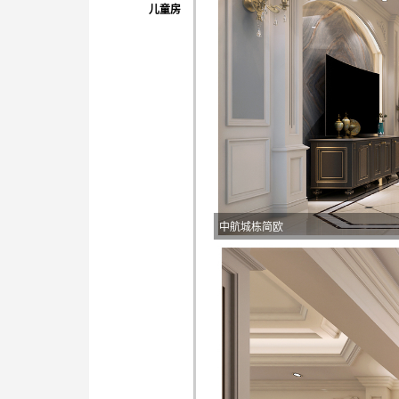
儿童房
中航城栋简欧