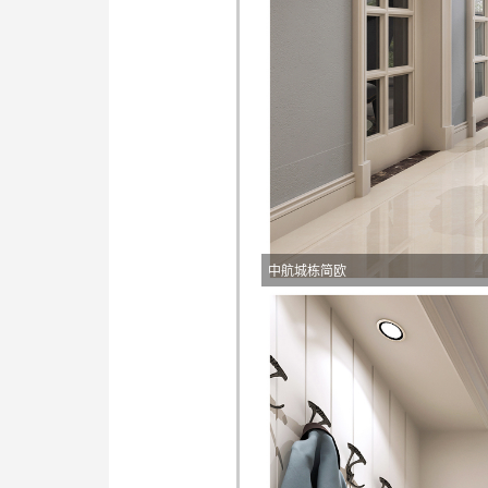
中航城栋简欧