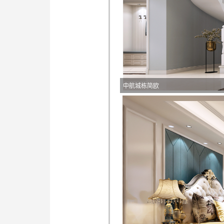
中航城栋简欧