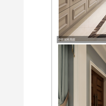
中航城栋简欧