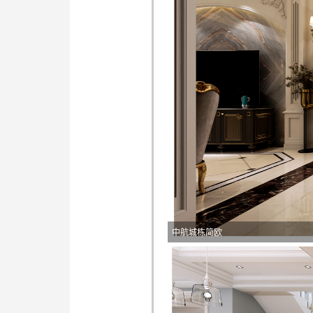
中航城栋简欧