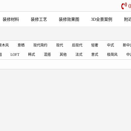
装修材料
装修工艺
装修效果图
3D全景案例
附
原木风
意栖
现代简约
现代
后现代
轻奢
中式
新中
园
LOFT
韩式
混搭
其他
法式
意式
极简风
中