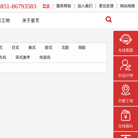
0851-86793583
登录
服务帮助
加入我们
意见反馈
网站地图
近工地
关于星艺
式
日式
美式
欧式
北欧
简欧
在线客服
古风
宋式美学
侘寂风
约设计师
约看工地
在线报价