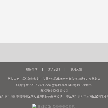
服务帮助
加入我们
意见反馈
版权声明：最终解释权归广东星艺装饰集团贵州有限公司所有，盗版必究
Copyright © 2016-2026 www.gyxydec.com. All Rights Reserved.
黔ICP备14006816号-3
金阳店：贵阳市观山湖区世纪金源国际商务中心楼； 市区店：贵阳市云岩区宝山北路17
贵公网安备 52010302002894号