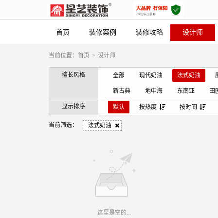
首页
装修案例
装修攻略
设计师
当前位置：
首页
>
设计师
擅长风格
全部
现代奶油
法式奶油
新古典
地中海
东南亚
田
显示排序
默认
按热度
按时间
当前筛选：
法式奶油
这里是空的...