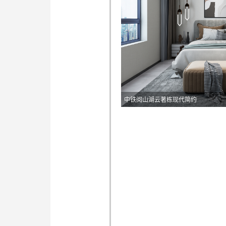
中铁阅山湖云著栋现代简约