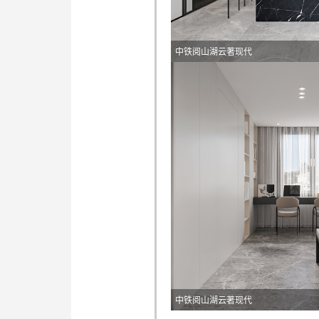
中铁阅山湖云著现代
中铁阅山湖云著现代