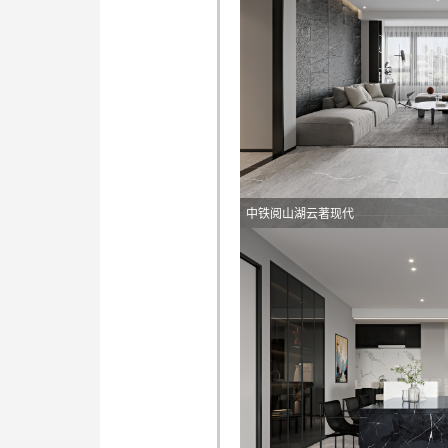
中铁阅山湖云著现代