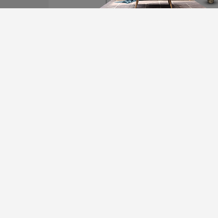
装修计算器
今日已有76为业主获取
*
您的城市：
贵州省
*
房屋面积：
友情链接
*
房屋户型：
贵阳装饰公司排名
贵阳装修公司
贵阳别墅装修公司
*
您的姓名：
*
手机号码：
公司地址：