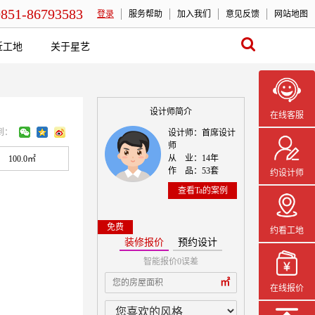
0851-86793583
登录
服务帮助
加入我们
意见反馈
网站地图
近工地
关于星艺
设计师简介
在线客服
到：
设计师：首席设计
师
从 业：14年
100.0㎡
作 品：53套
约设计师
查看Ta的案例
免费
约看工地
装修报价
预约设计
智能报价0误差
本案设计师一
㎡
在线报价