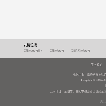
友情链接
贵阳装饰公司排名
贵阳装修公司
贵阳别墅装修公司
服务帮助
版权声明：最终解释权归
Copyright © 2016-20
公司地址：金阳店：贵阳市观山湖区世纪金源
贵公网