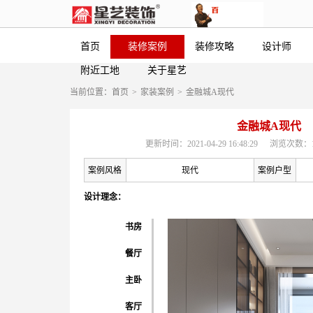
首页
装修案例
装修攻略
设计师
附近工地
关于星艺
当前位置：
首页
>
家装案例
>
金融城A现代
金融城A现代
更新时间：2021-04-29 16:48:29
浏览次数：1
案例风格
现代
案例户型
设计理念：
书房
餐厅
主卧
客厅