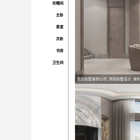
衣帽间
主卧
茶室
次卧
书房
卫生间
贵阳别墅装修公司_贵阳别墅设计_保