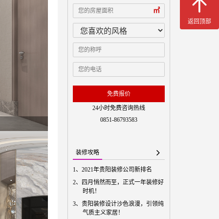
㎡
返回顶部
免费预
免费报价
24小时免费咨询热线
0851-86793583
装修攻略
1、
2021年贵阳装修公司新排名
2、
四月悄然而至，正式一年装修好
时机！
3、
贵阳装修设计沙色浪漫，引领纯
气质主义家居！