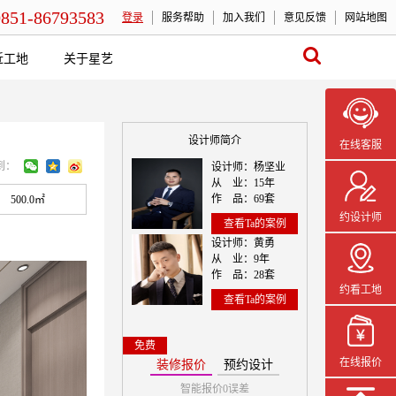
0851-86793583
登录
服务帮助
加入我们
意见反馈
网站地图
近工地
关于星艺
设计师简介
在线客服
到：
设计师：杨坚业
从 业：15年
作 品：69套
500.0㎡
约设计师
查看Ta的案例
设计师：黄勇
从 业：9年
作 品：28套
约看工地
查看Ta的案例
免费
在线报价
装修报价
预约设计
智能报价0误差
本案设计师一