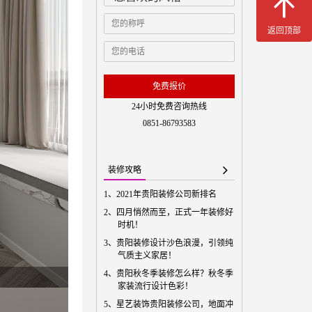
返回顶部
免费预
免费报价
24小时免费咨询热线
0851-86793583
装修攻略
1、
2021年贵阳装修公司新排名
2、
四月悄然而至，正式一年装修好
时机！
3、
贵阳装修设计沙色浪漫，引领纯
气质主义家居！
4、
贵阳秋冬季装修怎么样？秋冬季
家装流行设计色彩！
5、
星艺装饰贵阳装修公司，地面冲