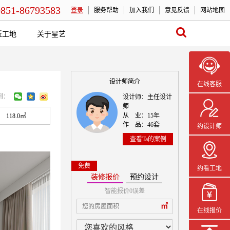
0851-86793583
登录
服务帮助
加入我们
意见反馈
网站地图
近工地
关于星艺
设计师简介
在线客服
到：
设计师：主任设计
师
从 业：15年
118.0㎡
作 品：46套
约设计师
查看Ta的案例
免费
约看工地
装修报价
预约设计
智能报价0误差
本案设计师一
㎡
在线报价