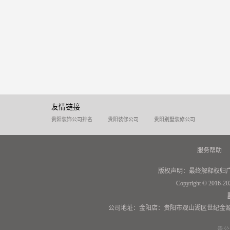
友情链接
贵阳装饰公司排名
贵阳装修公司
贵阳别墅装修公司
服务帮助
版权声明：最终解释权归
Copyright © 2016-20
公司地址：金阳店：贵阳市观山湖区世纪金源
贵公网