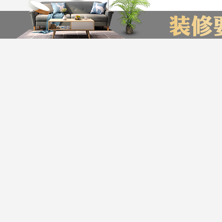
装修计算器
今日已有76为业主获取了报价，赶快来试试吧
*
您的城市：
贵州省
贵阳市
友情链接
贵阳装饰公司排名
贵阳装修公司
贵阳别墅装修公司
*
㎡
房屋面积：
服务帮助
*
房屋户型：
版权声明：最终解释权归
Copyright © 2016-20
*
您的姓名：
公司地址：金阳店：贵阳市观山湖区世纪金源
*
手机号码：
贵公网