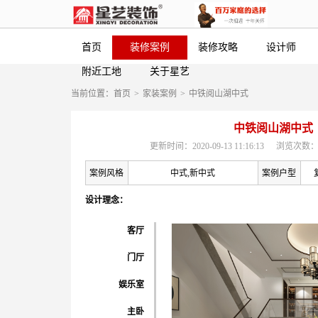
首页
装修案例
装修攻略
设计师
附近工地
关于星艺
当前位置：
首页
>
家装案例
>
中铁阅山湖中式
中铁阅山湖中式
更新时间：2020-09-13 11:16:13
浏览次数：
案例风格
中式,新中式
案例户型
设计理念：
客厅
门厅
娱乐室
主卧