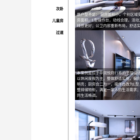
次卧
原户型不足： 厨房面积小，个别区域
房面积，L型操作台，动线合理，活动
儿童房
线感更好；公卫内部重新布局，舒适
过道
本案例是位于华润悦府F1栋的平层设
以休闲度假为主，整体舒适实用，偏
明亮；厨房合二为一，操作台改为L型
整排储物柜，满足一家人的生活需求
同生活格调。