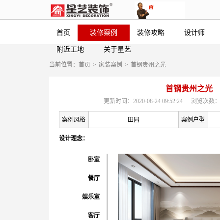
首页
装修案例
装修攻略
设计师
附近工地
关于星艺
当前位置：
首页
>
家装案例
>
首钢贵州之光
首钢贵州之光
更新时间：2020-08-24 09:52:24
浏览次数：
案例风格
田园
案例户型
设计理念：
卧室
餐厅
娱乐室
客厅