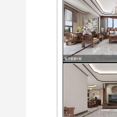
首开紫郡F栋