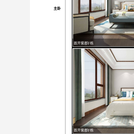
主卧
首开紫郡F栋
首开紫郡F栋