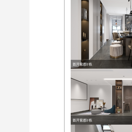
首开紫郡F栋
首开紫郡F栋