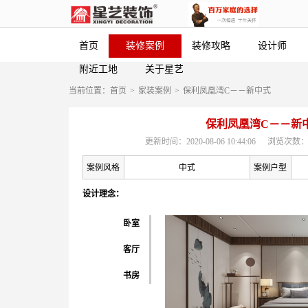
首页
装修案例
装修攻略
设计师
附近工地
关于星艺
当前位置：
首页
>
家装案例
>
保利凤凰湾C－－新中式
保利凤凰湾C－－新
更新时间：2020-08-06 10:44:06
浏览次数：
案例风格
中式
案例户型
设计理念：
卧室
客厅
书房