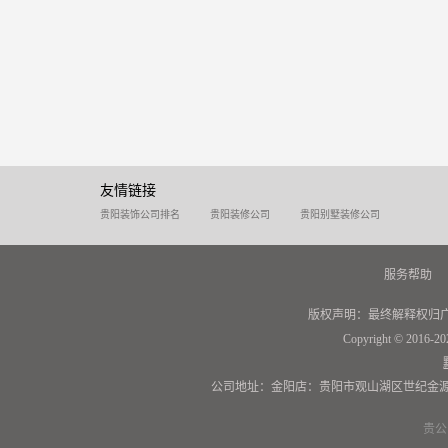
友情链接
贵阳装饰公司排名
贵阳装修公司
贵阳别墅装修公司
服务帮助
版权声明：最终解释权归
Copyright © 2016-20
公司地址：金阳店：贵阳市观山湖区世纪金源
贵公网