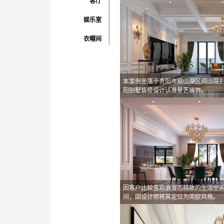
客厅
娱乐室
衣帽间
本案例坐落于贵阳市观山湖区阅山湖
阳别墅装修设计认准星艺装饰。
因客户比较喜欢浪漫而精致的生活空
间，固设计师将其定位为简欧风格。