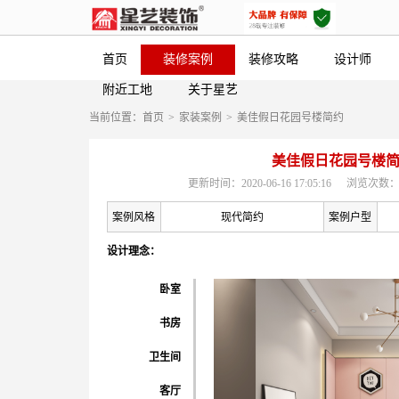
首页
装修案例
装修攻略
设计师
附近工地
关于星艺
当前位置：
首页
>
家装案例
>
美佳假日花园号楼简约
美佳假日花园号楼
更新时间：2020-06-16 17:05:16
浏览次数：
案例风格
现代简约
案例户型
设计理念：
卧室
书房
卫生间
客厅