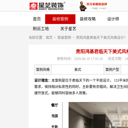
首页
装修案例
装修攻略
设计师
附近工地
关于星艺
当前位置：
首页
>
家装案例
>
贵阳鸿基君临天下美式风格设计！
贵阳鸿基君临天下美式风
更新时间：2020-06-16 17:05:16
浏览次数：24
案例风格
美式
案例户型
设计理念：
本案例是位于君临天下的一个平层设计。 153平
需求，保持相对私密性的同时，主卧要有衣帽间，解决卫生间
捷开放式，能够同时容纳多人用餐。
餐厅
书房
主卧