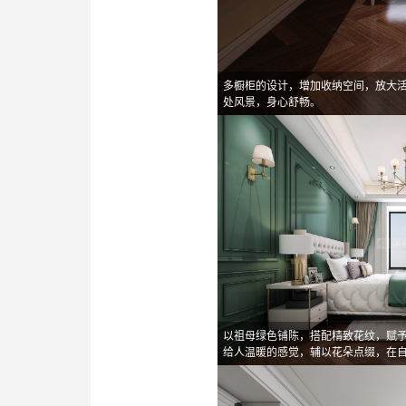
多橱柜的设计，增加收纳空间，放大
处风景，身心舒畅。
以祖母绿色铺陈，搭配精致花纹，赋
给人温暖的感觉，辅以花朵点缀，在