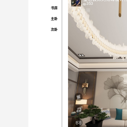
书房
主卧
次卧