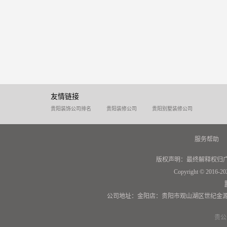
友情链接
贵阳装饰公司排名
贵阳装修公司
贵阳别墅装修公司
服务帮助
版权声明：最终解释权归
Copyright © 2016-20
公司地址：金阳店：贵阳市观山湖区世纪金源
贵公网