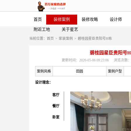
首页
装修案例
装修攻略
设计师
附近工地
关于星艺
当前位置：
首页
>
家装案例
>
碧桂园星臣贵阳号H栋
碧桂园星臣贵阳号H
更新时间：2020-05-06 09:23:06
浏览次数：
案例风格
田园
案例户型
设计理念：
碧桂园星臣贵阳号H栋
客厅
餐厅
卧室