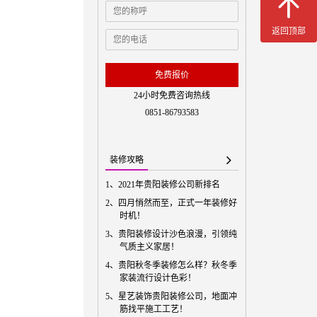
免费预
返回顶部
免费报价
24小时免费咨询热线
0851-86793583
装修攻略
1、
2021年贵阳装修公司新排名
2、
四月悄然而至，正式一年装修好
时机！
3、
贵阳装修设计沙色浪漫，引领纯
气质主义家居！
4、
贵阳秋冬季装修怎么样？秋冬季
家装流行设计色彩！
5、
星艺装饰贵阳装修公司，地面冲
筋找平施工工艺！