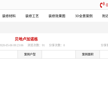
装修材料
装修工艺
装修效果图
3D全景案例
附
贝地卢加诺栋
-05-06 09:23:06
浏览次数：91
分享次数：0
分享
案例户型
案例面积