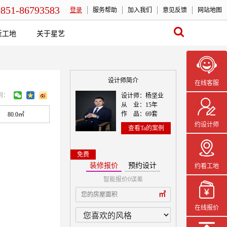
0851-86793583
登录
服务帮助
加入我们
意见反馈
网站地图
近工地
关于星艺
设计师简介
在线客服
到：
设计师：杨坚业
从 业：15年
作 品：69套
80.0㎡
约设计师
查看Ta的案例
免费
装修报价
预约设计
约看工地
智能报价0误差
本案设计师一
㎡
在线报价