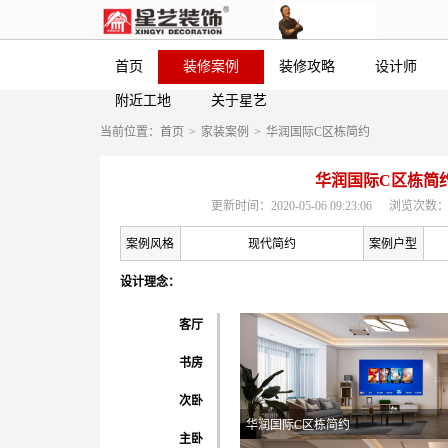
首页
装修案例
装修攻略
设计师
附近工地
关于星艺
当前位置：
首页
>
家装案例
>
华润国际C区栋简约
华润国际C区栋简
更新时间：2020-05-06 09:23:06
浏览次数：
案例风格
现代简约
案例户型
设计理念：
客厅
书房
次卧
华润国际C区栋简约
主卧