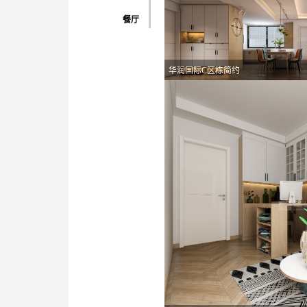
餐厅
华润国际C区栋简约