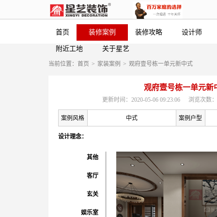
首页
装修案例
装修攻略
设计师
附近工地
关于星艺
当前位置：
首页
>
家装案例
>
观府壹号栋一单元新中式
观府壹号栋一单元新
更新时间：2020-05-06 09:23:06
浏览次数：
案例风格
中式
案例户型
设计理念：
其他
客厅
玄关
娱乐室