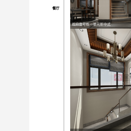
餐厅
观府壹号栋一单元新中式