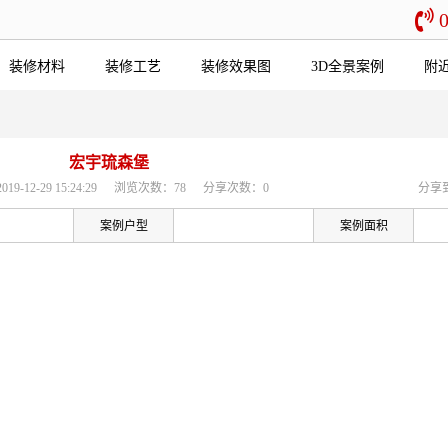
装修材料
装修工艺
装修效果图
3D全景案例
附
宏宇琉森堡
-12-29 15:24:29
浏览次数：78
分享次数：0
分享
案例户型
案例面积