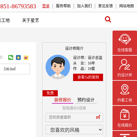
0851-86793583
登录
服务帮助
加入我们
意见反馈
网站地图
近工地
关于星艺
设计师简介
在线客服
到：
设计师：设计总监
从 业：16年
作 品：19套
530.0㎡
约设计师
查看Ta的案例
免费
装修报价
预约设计
约看工地
智能报价0误差
本案设计师一
㎡
在线报价