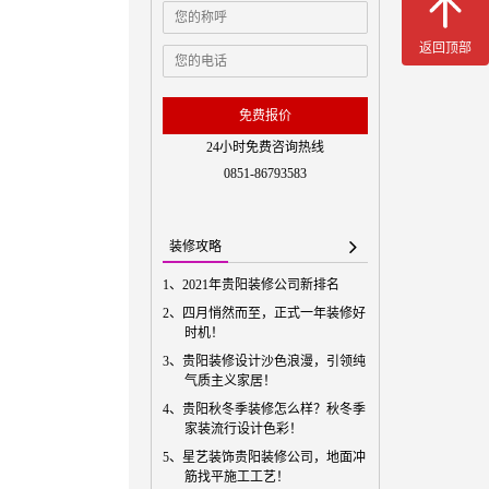
免费预
返回顶部
免费报价
24小时免费咨询热线
0851-86793583
装修攻略
1、
2021年贵阳装修公司新排名
2、
四月悄然而至，正式一年装修好
时机！
3、
贵阳装修设计沙色浪漫，引领纯
气质主义家居！
4、
贵阳秋冬季装修怎么样？秋冬季
家装流行设计色彩！
5、
星艺装饰贵阳装修公司，地面冲
筋找平施工工艺！