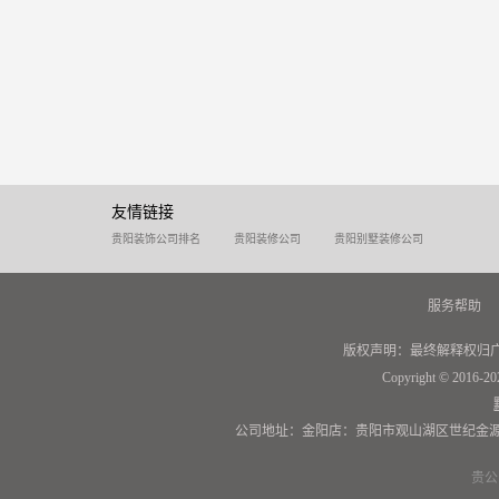
友情链接
贵阳装饰公司排名
贵阳装修公司
贵阳别墅装修公司
服务帮助
版权声明：最终解释权归
Copyright © 2016-20
公司地址：金阳店：贵阳市观山湖区世纪金源
贵公网