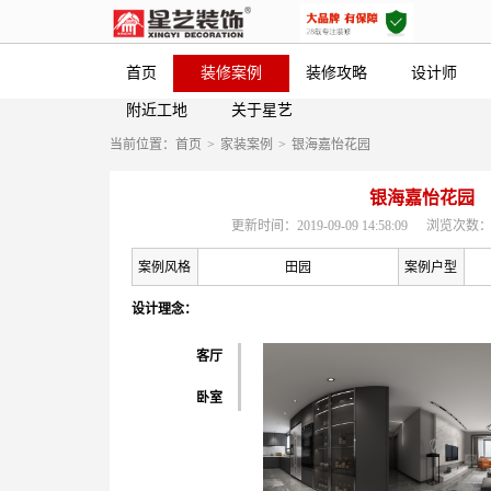
首页
装修案例
装修攻略
设计师
附近工地
关于星艺
当前位置：
首页
>
家装案例
>
银海嘉怡花园
银海嘉怡花园
更新时间：2019-09-09 14:58:09
浏览次数：
案例风格
田园
案例户型
设计理念：
客厅
卧室