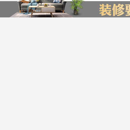
装修计算器
今日已有76为业主获取了报价，赶快来试试吧
*
您的城市：
贵州省
贵阳市
友情链接
贵阳装饰公司排名
贵阳装修公司
贵阳别墅装修公司
*
㎡
房屋面积：
服务帮助
*
房屋户型：
版权声明：最终解释权归
Copyright © 2016-20
*
您的姓名：
公司地址：金阳店：贵阳市观山湖区世纪金源
*
手机号码：
贵公网