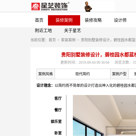
首页
装修案例
装修攻略
设计师
附近工地
关于星艺
当前位置：
首页
>
家装案例
>
贵阳别墅装修设计，碧桂园水都蓝
贵阳别墅装修设计，碧桂园水都蓝
更新时间：2019-09-04 09:30:04
浏览次数：35
案例风格
现代简约
案例户型
设计理念：
以简约而不简单的设计打造出神入化的碧桂园水都
客厅
餐厅
娱乐室
卧室