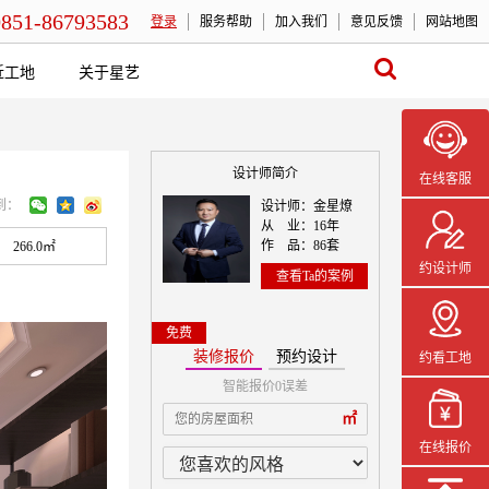
0851-86793583
登录
服务帮助
加入我们
意见反馈
网站地图
近工地
关于星艺
设计师简介
在线客服
到：
设计师：金星燎
从 业：16年
作 品：86套
266.0㎡
约设计师
查看Ta的案例
免费
装修报价
预约设计
约看工地
智能报价0误差
本案设计师一
㎡
在线报价