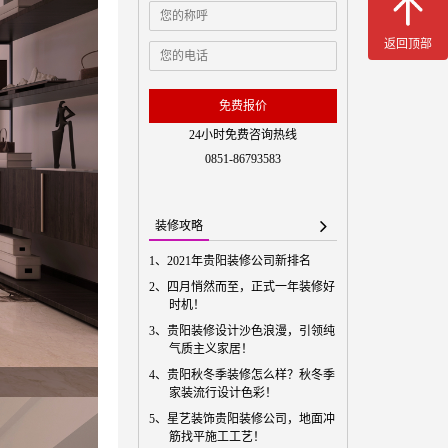
免费预
返回顶部
免费报价
24小时免费咨询热线
0851-86793583
装修攻略
1、
2021年贵阳装修公司新排名
2、
四月悄然而至，正式一年装修好
时机！
3、
贵阳装修设计沙色浪漫，引领纯
气质主义家居！
4、
贵阳秋冬季装修怎么样？秋冬季
家装流行设计色彩！
5、
星艺装饰贵阳装修公司，地面冲
筋找平施工工艺！