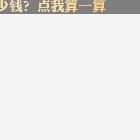
了报价，赶快来试试吧
您家的装修预
贵阳市
㎡
设计费
开 始
材料费
计 算
人工费
服务帮助
加入我们
意见反馈
版权声明：最终解释权归广东星艺装饰集团贵州有限公司所有，盗版必究
Copyright © 2016-2026 www.gyxydec.com. All Rights Reserved.
本报价结果仅供参考，详
黔ICP备14006816号-3
话：0851-86793583