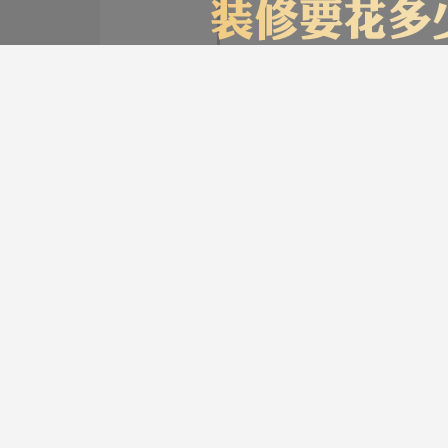
装修计算器
今日已有76为业主获取
*
您的城市：
贵州省
*
房屋面积：
友情链接
*
房屋户型：
贵阳装饰公司排名
贵阳装修公司
贵阳别墅装修公司
*
您的姓名：
*
手机号码：