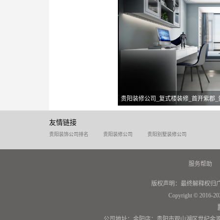
贵阳装修公司_复式楼装修_首开紫郡
友情链接
贵阳装饰公司排名
贵阳装修公司
贵阳别墅装修公司
服务帮助
版权声明：最终解释权归
Copyright © 2016-20
公司地址：金阳店：贵阳市观山湖区世纪金源