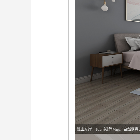
观山左岸，165㎡极简Muji，自然惬