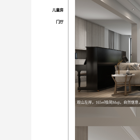
儿童房
门厅
观山左岸，165㎡极简Muji，自然惬