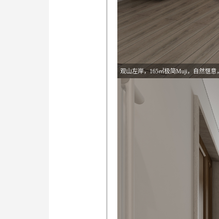
观山左岸，165㎡极简Muji，自然惬