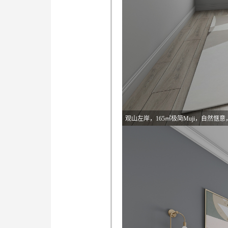
观山左岸，165㎡极简Muji，自然惬