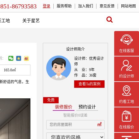
0851-86793583
登录
服务帮助
加入我们
意见反馈
网站地图
近工地
关于星艺
设计师简介
在线客服
到：
设计师：优秀设计
师
从 业：9年
165.0㎡
作 品：36套
约设计师
清新舒适的气息，生
查看Ta的案例
免费
约看工地
装修报价
预约设计
智能报价0误差
本案设计师一
㎡
在线报价