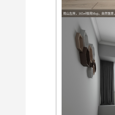
观山左岸，165㎡极简Muji，自然惬