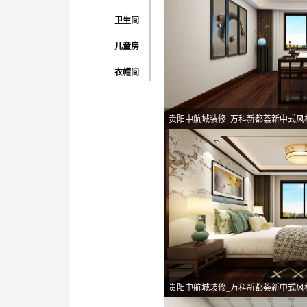
卫生间
儿童房
衣帽间
贵阳中航城装修_万科新都荟新中式风
贵阳中航城装修_万科新都荟新中式风