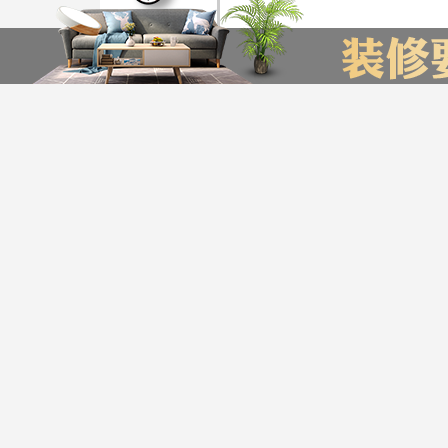
装修计算器
今日已有76为业主获取了报价，赶快来试试吧
*
您的城市：
贵州省
贵阳市
友情链接
贵阳装饰公司排名
贵阳装修公司
贵阳别墅装修公司
*
㎡
房屋面积：
服务帮助
*
房屋户型：
版权声明：最终解释权归
Copyright © 2016-20
*
您的姓名：
公司地址：金阳店：贵阳市观山湖区世纪金源
*
手机号码：