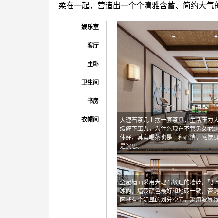
柔在一起，营造出一个个清雅含蓄、简约大气
娱乐室
客厅
主卧
卫生间
书房
衣帽间
大理石茶几上摆一套茶具，生活压力
缓解下压力，为什么现在不管男女老
体好，其实喝茶也是一种心情，感觉
是沉思。
全屋墙面采用大理石纹理的墙砖，配
冰的，墙砖颜色最好和地砖一致，否
区域有个明显的划分空间，采用波导