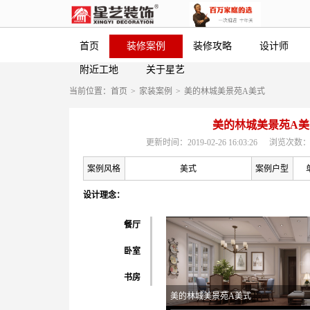
首页
装修案例
装修攻略
设计师
附近工地
关于星艺
当前位置：
首页
>
家装案例
>
美的林城美景苑A美式
美的林城美景苑A美
更新时间：2019-02-26 16:03:26
浏览次数：
案例风格
美式
案例户型
设计理念：
餐厅
卧室
书房
美的林城美景苑A美式