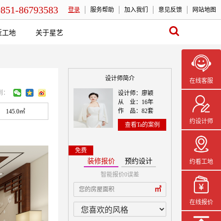
0851-86793583
登录
服务帮助
加入我们
意见反馈
网站地图
近工地
关于星艺
设计师简介
在线客服
到：
设计师：廖颖
从 业：16年
作 品：82套
145.0㎡
约设计师
查看Ta的案例
免费
装修报价
预约设计
约看工地
智能报价0误差
本案设计师一
㎡
在线报价