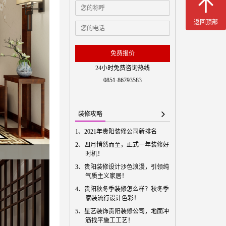
免费预
返回顶部
免费报价
24小时免费咨询热线
0851-86793583
装修攻略
1、
2021年贵阳装修公司新排名
2、
四月悄然而至，正式一年装修好
时机！
3、
贵阳装修设计沙色浪漫，引领纯
气质主义家居！
4、
贵阳秋冬季装修怎么样？秋冬季
家装流行设计色彩！
5、
星艺装饰贵阳装修公司，地面冲
筋找平施工工艺！