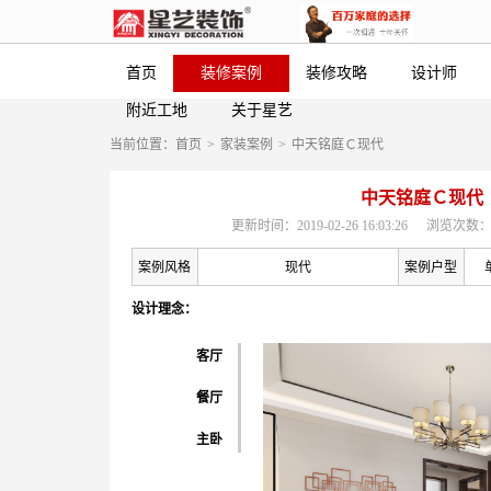
首页
装修案例
装修攻略
设计师
附近工地
关于星艺
当前位置：
首页
>
家装案例
>
中天铭庭Ｃ现代
中天铭庭Ｃ现代
更新时间：2019-02-26 16:03:26
浏览次数：
案例风格
现代
案例户型
设计理念：
客厅
餐厅
主卧