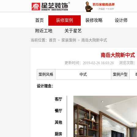
首页
装修案例
装修攻略
设计师
附近工地
关于星艺
当前位置：
首页
>
家装案例
>
南岳大院新中式
南岳大院新中式
更新时间：2019-02-26 16:03:26
浏览次数：
案例风格
中式
案例户型
设计理念：
客厅
餐厅
其他
厨房