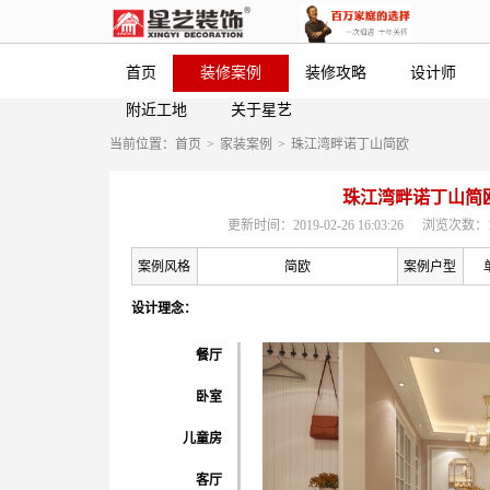
首页
装修案例
装修攻略
设计师
附近工地
关于星艺
当前位置：
首页
>
家装案例
>
珠江湾畔诺丁山简欧
珠江湾畔诺丁山简
更新时间：2019-02-26 16:03:26
浏览次数：1
案例风格
简欧
案例户型
设计理念：
餐厅
卧室
儿童房
客厅