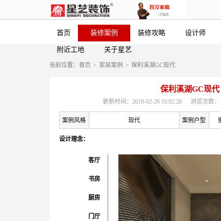
首页
装修案例
装修攻略
设计师
附近工地
关于星艺
当前位置：
首页
>
家装案例
>
保利溪湖GC现代
保利溪湖GC现代
更新时间：2019-02-26 16:02:26
浏览次数：1
案例风格
现代
案例户型
设计理念：
客厅
书房
厨房
门厅