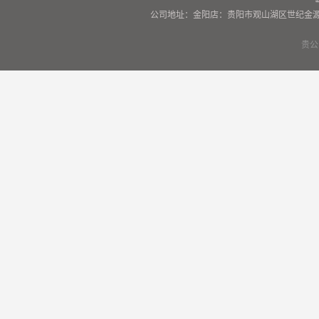
公司地址：金阳店：贵阳市观山湖区世纪金源
贵公网