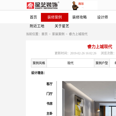
首页
装修案例
装修攻略
设计师
附近工地
关于星艺
当前位置：
首页
>
家装案例
>
睿力上城现代
睿力上城现代
更新时间：2019-02-26 16:02:26
浏览次数：
案例风格
现代
案例户型
设计理念：
客厅
门厅
书房
主卧