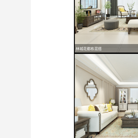
林城花都栋混搭