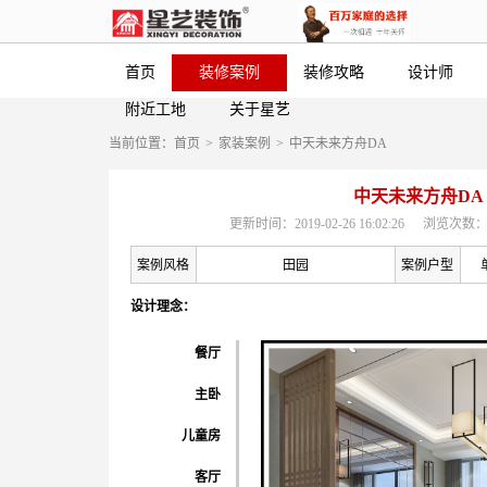
首页
装修案例
装修攻略
设计师
附近工地
关于星艺
当前位置：
首页
>
家装案例
>
中天未来方舟DA
中天未来方舟DA
更新时间：2019-02-26 16:02:26
浏览次数：
案例风格
田园
案例户型
设计理念：
餐厅
主卧
儿童房
客厅