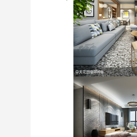
中天花园御翠岭B