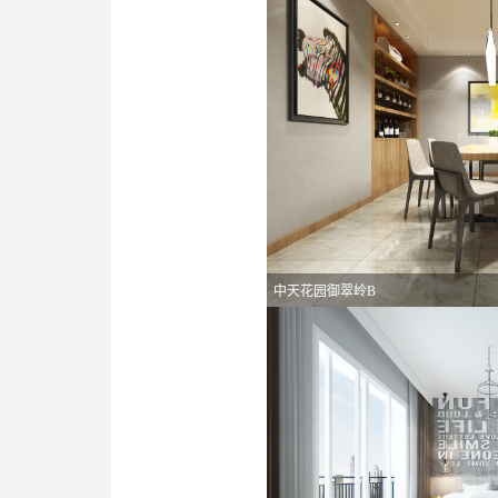
中天花园御翠岭B