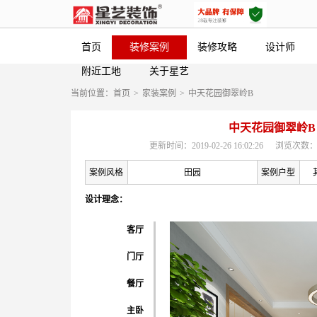
首页
装修案例
装修攻略
设计师
附近工地
关于星艺
当前位置：
首页
>
家装案例
>
中天花园御翠岭B
中天花园御翠岭B
更新时间：2019-02-26 16:02:26
浏览次数：
案例风格
田园
案例户型
设计理念：
客厅
门厅
餐厅
主卧