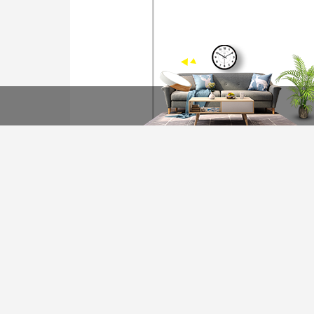
装修计算器
今日已有76为业主获取
*
您的城市：
贵州省
*
房屋面积：
*
房屋户型：
友情链接