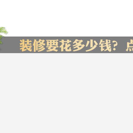
了报价，赶快来试试吧
您家的装修预
贵阳市
㎡
设计费
开 始
材料费
计 算
人工费