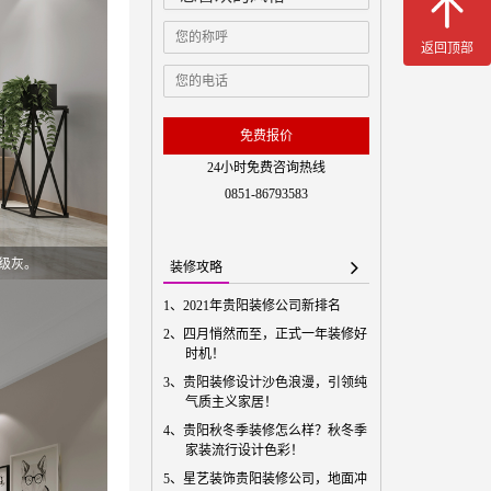
返回顶部
免费预
免费报价
24小时免费咨询热线
0851-86793583
级灰。
装修攻略
1、
2021年贵阳装修公司新排名
2、
四月悄然而至，正式一年装修好
时机！
3、
贵阳装修设计沙色浪漫，引领纯
气质主义家居！
4、
贵阳秋冬季装修怎么样？秋冬季
家装流行设计色彩！
5、
星艺装饰贵阳装修公司，地面冲