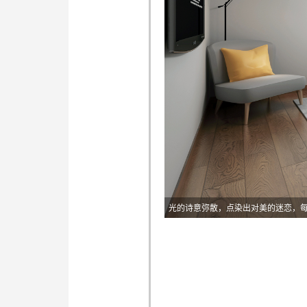
光的诗意弥散，点染出对美的迷恋，