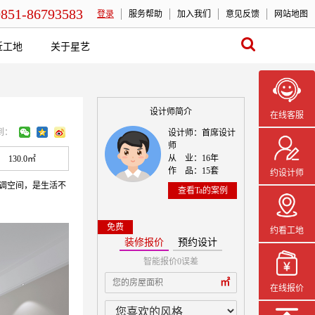
0851-86793583
登录
服务帮助
加入我们
意见反馈
网站地图
近工地
关于星艺
设计师简介
在线客服
到：
设计师：首席设计
师
从 业：16年
130.0㎡
作 品：15套
约设计师
灰调空间，是生活不
查看Ta的案例
免费
约看工地
装修报价
预约设计
智能报价0误差
本案设计师一
㎡
在线报价